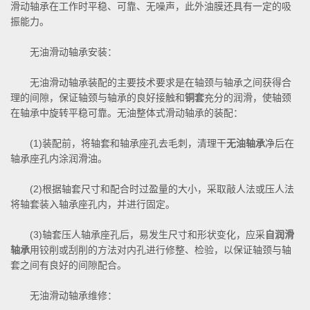
滑动轴承在工作时平稳、可靠、无噪声，此外油膜还具有一定的吸
振能力。
无油滑动轴承安装：
无油滑动轴承装配的主要技术要求是在轴颈与轴承之间获得合
理的间隙，保证轴颈与轴承的良好接触和
铜套
充分的润滑，使轴颈
在轴承中旋转平稳可靠。无油整体式滑动轴承的装配：
(1)装配前，将轴套和轴承座孔去毛刺，清理干
无油轴承
净后在
轴承座孔内涂润滑油。
(2)根据轴套尺寸和配合时过盈量的大小，采取敲人法或压人法
将轴套装入轴承座孔内，并进行固定。
(3)轴套压人轴承座孔后，易发生尺寸和形状变化，应采
自润滑
轴承
用铰削或刮削的方法对内孔进行修整、检验，以保证轴颈与轴
套之间有良好的间隙配合。
无油滑动轴承维修：