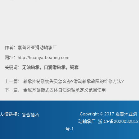
作者：嘉善环亚滑动轴承厂
网址：
http://huanya-bearing.com
关键词：
无油轴承
，
自润滑轴承
，
铜套
上一篇：
轴承控制系统失灵怎么办?滑动轴承故障的维修方法?
下一篇：
金属基镶嵌式固体自润滑轴承定义范围使用
Copyright © 2017 嘉善环亚滑
友情链接：
复合轴承
动轴承厂
浙ICP备2020032812
静音发电机组
号-1
三档旋转开关