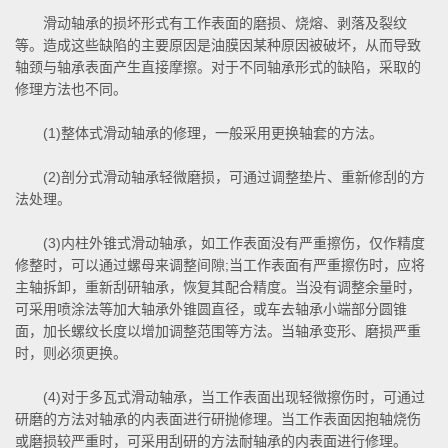
滑动轴承的损坏形式有工作表面的磨损、烧熔、剥落及裂纹
等。造成这些缺陷的主要原因是油膜因某种原因被破坏，从而导致
轴颈与轴承表面产生直接摩擦。对于不同轴承形式的缺陷，采取的
修理方法也不同。
(1)整体式滑动轴承的修理，一般采用更换轴套的方法。
(2)剖分式滑动轴承轻微磨损，可通过调整垫片、重新修刮的方
法处理。
(3)内柱外锥式滑动轴承，如工作表面没有严重擦伤，仅作精度
修整时，可以通过螺母来调整间隙;当工作表面有严重擦伤时，应将
主轴拆卸，重新刮研轴承，恢复其配合精度。当没有调整余量时，
可采用喷涂法等加大轴承外锥圆直径，或车去轴承小端部分圆锥
面，加长螺纹长度以增加调整范围等方法。当轴承变形、磨损严重
时，则必须更换。
(4)对于多瓦式滑动轴承，当工作表面出现轻微擦伤时，可通过
研磨的方法对轴承的内表面进行研抛修理。当工作表面因抱轴烧伤
或磨损较严重时，可采用刮研的方法耐轴承的内表面进行修理。