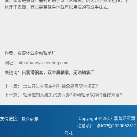
晰。如果是假冒产品则它的字体非常模糊，因为印字技术粗糙，字
体浮于表面，有些甚至轻易地就可以用湿的布或手抹去。
作者：嘉善环亚滑动轴承厂
网址：
http://huanya-bearing.com
关键词：
自润滑钢套
，
双金属轴承
，
无油轴承厂
上一篇：
怎么经过外观来判别轴承是否契合规范？
下一篇：
轴承控制系统失灵怎么办?滑动轴承故障的维修方法?
Copyright © 2017 嘉善环亚滑
友情链接：
复合轴承
动轴承厂
浙ICP备2020032812
静音发电机组
号-1