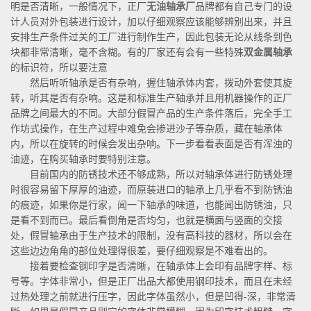
明是否清晰，一般情况下，正厂
无油轴承厂
品牌都有自己专门的设
计人员对外包装进行设计，加以仔细观察应该能够辨别出来，并且
安排生产条件过关的工厂进行制作生产，因此包装无论从线条到色
块都非常清晰，毫不含糊。有的厂家还有会有一些特殊
双金属轴承
的标识符，所以要注意
然后听听轴承是否有杂响，握住轴承体内套，拨动外套使其旋
转，听其是否有杂响。这是和标准生产轴承并且用机器操作的正厂
品牌之间最大的不同。大部分假冒产品的生产条件落后，完全手工
作坊式操作，在生产过程中难免会掺进沙子等杂质，藏在轴承体
内，所以在旋转的时候会发出杂响。下一步看看表面是否有浑浊的
油迹，在购买轴承时要特别注意。
目前国内的防锈技术还不够成熟，所以对轴承体进行防锈处理
时很容易留下厚厚的油迹，而原装进口的轴承上几乎看不到防锈油
的痕迹，如果你是行家，闻一下轴承的味道，也能闻出防锈油，只
是看不到而已。最后看倒角是否均匀，也就是横面与竖面的交接
处，假冒轴承由于生产技术的限制，没有高科技的器材，所以会在
这些边边角角的部位处理得很差，要仔细观察是不难看出的。
接着要检查钢印字是否清晰，在轴承体上会印有品牌字样、标
号等。字体非常小，但是正厂出品大都使用钢印技术，而且在未经
过热处理之前就进行压字，因此字体虽然小，但是凹得-深，非常清